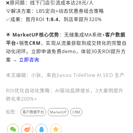
❌原问题：线下门店引流成本达28元/人
💡解决方案：LBS定向+动态优惠券组合策略
✅成果：首月ROI
1:8.4
，到店率提升320%
🌟
MarketUP核心优势
：无缝集成MA系统+
客户数据
平台
+销售
CRM
，实现从流量获取到成交转化的完整自
动化闭环。立即申请免费demo，体验30天ROI提升方
案 →
立即咨询
本文编辑：小狄，来自Jiasou TideFlow AI SEO 生产
ROI优化自动化策略：AI驱动品牌增长，3大案例提升
转化率200%+
标签：
客户数据平台
MarketUP
CRM