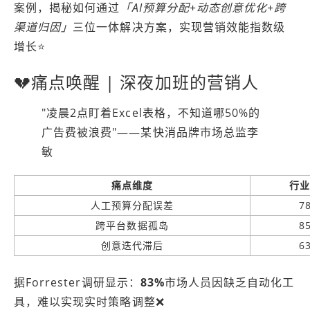
案例，揭秘如何通过
「AI预算分配+动态创意优化+跨
渠道归因」
三位一体解决方案，实现营销效能指数级
增长⭐
💔痛点唤醒 | 深夜加班的营销人
"凌晨2点盯着Excel表格，不知道哪50%的
广告费被浪费"——某快消品牌市场总监李
敏
痛点维度
行业
人工预算分配误差
7
跨平台数据孤岛
8
创意迭代滞后
6
据Forrester调研显示：
83%
市场人员因缺乏自动化工
具，难以实现实时策略调整❌