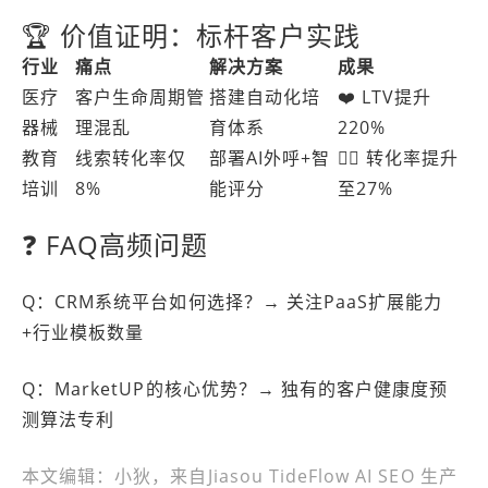
🏆 价值证明：标杆客户实践
行业
痛点
解决方案
成果
医疗
客户生命周期管
搭建自动化培
❤️ LTV提升
器械
理混乱
育体系
220%
教育
线索转化率仅
部署AI外呼+智
👍🏻 转化率提升
培训
8%
能评分
至27%
❓ FAQ高频问题
Q：CRM系统平台如何选择？→ 关注
PaaS扩展能力
+行业模板数量
Q：MarketUP的核心优势？→ 独有的
客户健康度预
测算法
专利
本文编辑：小狄，来自Jiasou TideFlow AI SEO 生产