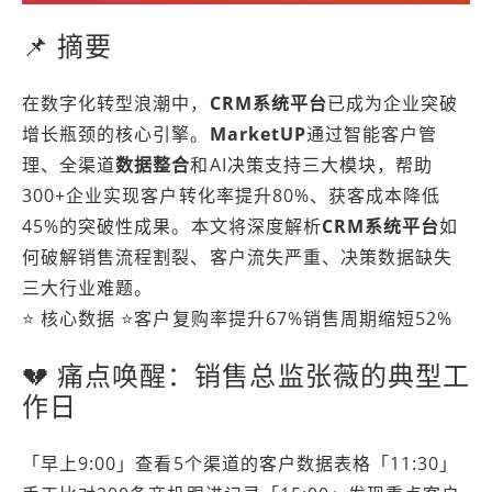
📌 摘要
在数字化转型浪潮中，
CRM系统平台
已成为企业突破
增长瓶颈的核心引擎。
MarketUP
通过智能客户管
理、全渠道
数据整合
和AI决策支持三大模块，帮助
300+企业实现
客户转化率提升80%
、
获客成本降低
45%
的突破性成果。本文将深度解析
CRM系统平台
如
何破解销售流程割裂、客户流失严重、决策数据缺失
三大行业难题。
⭐️ 核心数据 ⭐️客户复购率提升67%销售周期缩短52%
💔 痛点唤醒：销售总监张薇的典型工
作日
「早上9:00」查看5个渠道的客户数据表格「11:30」