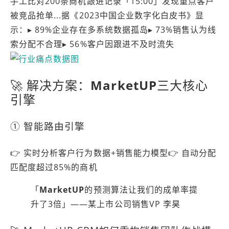
手工比对200条商机跟进记录「15:00」发现重点客户
被竞品抢单...据《2023中国企业数字化白皮书》显
示：▸ 89%企业存在多系统数据孤岛▸ 73%销售认为线
索分配不合理▸ 56%客户因跟进不及时流失
🚀 解决方案：
MarketUP
三大核心
引擎
① 智能路由引擎
👉 实时分析
客户行为数据+销售能力模型
👉 自动分配
匹配度超过85%
的商机
「
MarketUP
的预测算法让我们的成单率提
升了3倍」——某上市公司销售VP 李昊