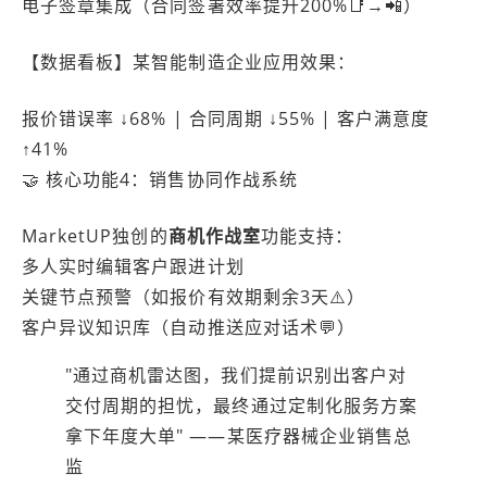
电子签章集成（合同签署效率提升200%📑→📲）
【数据看板】某智能制造企业应用效果：
报价错误率 ↓68% | 合同周期 ↓55% | 客户满意度
↑41%
🤝 核心功能4：销售协同作战系统
MarketUP独创的
商机作战室
功能支持：
多人实时编辑客户跟进计划
关键节点预警（如报价有效期剩余3天⚠️）
客户异议知识库（自动推送应对话术💬）
"通过商机雷达图，我们提前识别出客户对
交付周期的担忧，最终通过定制化服务方案
拿下年度大单" ——某医疗器械企业销售总
监