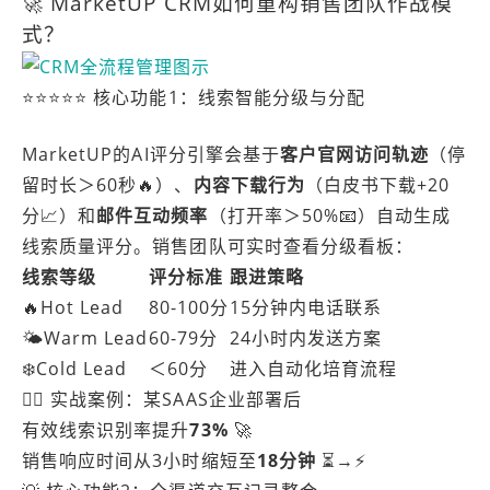
🚀 MarketUP CRM如何重构销售团队作战模
式？
⭐️⭐️⭐️⭐️⭐️ 核心功能1：线索智能分级与分配
MarketUP的AI评分引擎会基于
客户官网访问轨迹
（停
留时长＞60秒🔥）、
内容下载行为
（白皮书下载+20
分📈）和
邮件互动频率
（打开率＞50%📧）自动生成
线索质量评分。销售团队可实时查看分级看板：
线索等级
评分标准
跟进策略
🔥Hot Lead
80-100分
15分钟内电话联系
🌤Warm Lead
60-79分
24小时内发送方案
❄️Cold Lead
＜60分
进入自动化培育流程
👍🏻 实战案例：某SAAS企业部署后
有效线索识别率提升
73%
🚀
销售响应时间从3小时缩短至
18分钟
⏳→⚡