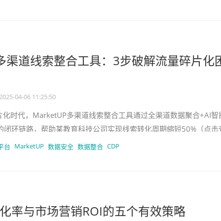
tUP多渠道线索整合工具：3步破解流量碎片化
2025-04-06 11:25:50
碎片化时代，MarketUP多渠道线索整合工具通过全渠道数据聚合+AI智
的闭环链路，帮助某教育科技公司实现线索转化周期缩短50%（点击
ner报
MarketUP
CDP
平台
数据安全
数据整合
化率与市场营销ROI的五个有效策略