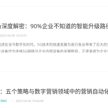
备深度解密：90%企业不知道的智能升级路
2025-04-06 10:53:51
概述在当今数字化时代，5G技术的快速发展为各行各业带来了巨大的
关设备作为连接5G网络与企业内部设备的关键枢纽，正逐渐成为企业
选择。5G网关设备不仅能
：五个策略与数字营销领域中的营销自动
CRM）
•
2025-04-06 10:44:49