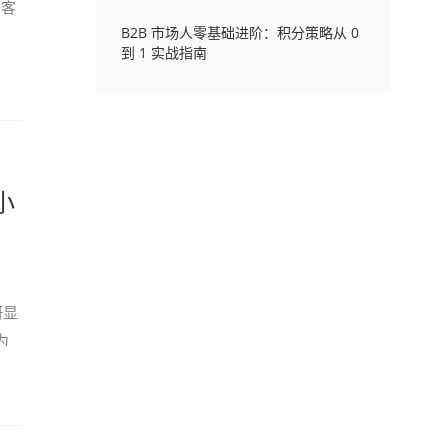
升客
B2B 市场人零基础进阶：积分策略从 0
工
到 1 实战指南
小
研显
为