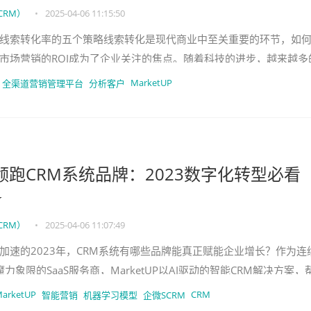
CRM）
•
2025-04-06 11:15:50
线索转化率的五个策略线索转化是现代商业中至关重要的环节，如
市场营销的ROI成为了企业关注的焦点。随着科技的进步，越来越多
转化，这不仅是销售的开始，
MarketUP
全渠道营销管理平台
分析客户
UP领跑CRM系统品牌：2023数字化转型必看
⭐
CRM）
•
2025-04-06 11:07:49
加速的2023年，CRM系统有哪些品牌能真正赋能企业增长？作为连
r魔力象限的SaaS服务商，MarketUP以AI驱动的智能CRM解决方案，
率
arketUP
CRM
智能营销
机器学习模型
企微SCRM