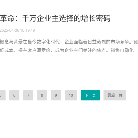
革命：千万企业主选择的增长密码
2025-04-06 10:19:49
概念与背景在当今数字化时代，企业面临着日益激烈的市场竞争。
低成本、提升客户满意度，成为企业主们关注的焦点。销售自动化
ation）应运而生，它
5
6
7
8
9
10
下一页
最后一页