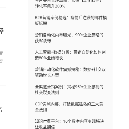
客户关系管理革命：营销自动化软件让
转化率飙升200%
B2B营销案例精选：疫情后逆袭的邮件模
板拆解
径
营销自动化内幕曝光：90%企业忽略的
获客诀窍
人工智能+数据分析：营销自动化如何创
变
造80%业绩增长
实
营销自动化软件震撼揭秘：数据+社交双
驱动增长方案
全渠道营销案例：揭秘95%企业忽视的
社交裂变法则
CDP实施内幕：打破数据孤岛的三大黄
化
金法则
知识付费平台：10个数字内容变现秘诀
让收益翻倍