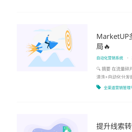
Marke
局🔥
自动化营销系统
•
🔍 摘要 在流量
清洗+自动化分发
看案例👇）。Gart
全渠道营销管理
提升线索转