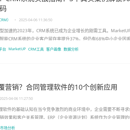
码
CRM）
•
2025-04-06 11:36:50
型加速的2023年，CRM系统已成为企业增长的刚需工具。MarketU
智能CRM系统的企业客户留存率提升37%，但仍有68%中小企业因
流失。本文
MarketUP
平台
CRM工具
客户画像
数据分析
颠覆营销？合同管理软件的10个创新应用
2025-04-06 11:27:50
管理软件的基础认知在当今竞争激烈的商业环境中，企业需要不断寻求
销效果和客户关系管理。ERP（企业资源计划）系统作为企业管理的
个领域发挥着重要作用。而
市场分析