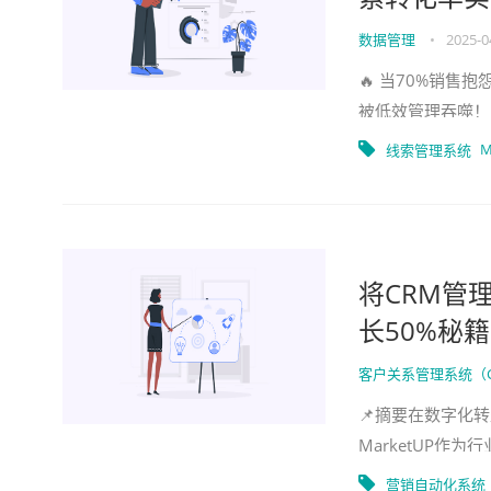
数据管理
•
2025-0
🔥 当70%销售
被低效管理吞噬！M
清洗+自动化培育
M
线索管理系统
将CRM管理
长50%秘籍
客户关系管理系统（
📌摘要在数字化
MarketUP
合、自动化营销三
营销自动化系统