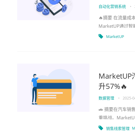
自动化营销系统
•
🔥摘要 在流量
MarketUP
时效缩短83%，转
MarketUP
Marke
升57%🔥
数据管理
•
2025-0
🚗 摘要在汽车
重挑战。Marke
助某头部经销商实
M
销售线索管理