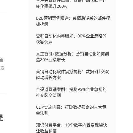
客户关系管理革命：营销自动化软件让
转化率飙升200%
B2B营销案例精选：疫情后逆袭的邮件模
板拆解
营销自动化内幕曝光：90%企业忽略的
获客诀窍
人工智能+数据分析：营销自动化如何创
通
造80%业绩增长
速发
营销自动化软件震撼揭秘：数据+社交双
驱动增长方案
全渠道营销案例：揭秘95%企业忽视的
社交裂变法则
CDP实施内幕：打破数据孤岛的三大黄
金法则
提
知识付费平台：10个数字内容变现秘诀
让收益翻倍