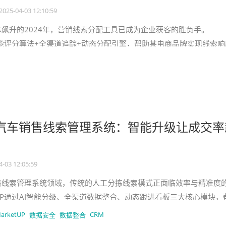
2025-04-03 12:10:59
成本飙升的2024年，营销线索分配工具已成为企业获客的胜负手。
通过智能评分算法+全渠道追踪+动态分配引擎，帮助某电商品牌实现线索响
化率环比提升47
tUP汽车销售线索管理系统：智能升级让成交率
4-03 12:05:59
销售线索管理系统领域，传统的人工分拣线索模式正面临效率与精准度
tUP通过AI智能分级、全渠道数据整合、动态跟进看板三大核心模块，
现线索转化周期缩短
arketUP
CRM
数据安全
数据整合