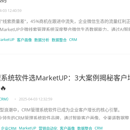
4-03 12:40:59
抱怨"线索质量差"，45%商机在跟进中流失，企业微信生态的流量红利
arketUP企微线索管理系统深度整合微信生态数据能力，通过AI智
，实现
arketUP
CRM
客户画像
数据分析
数据整合
系统软件选MarketUP：3大案例揭秘客户
🔥
CRM）
•
2025-04-03 12:32:59
转型浪潮中，CRM管理系统软件已成为企业客户增长的核心引擎。
作为行业领先的CRM管理系统软件品牌，通过智能客户画像、全渠道数据整
大核心模块，帮助某跨境电商
MarketUP
CRM
企业CRM
营销自动化
客户画像
数据整合