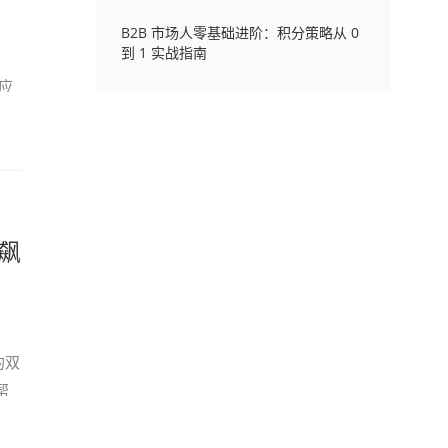
B2B 市场人零基础进阶：积分策略从 0
到 1 实战指南
应
飙
的双
帮