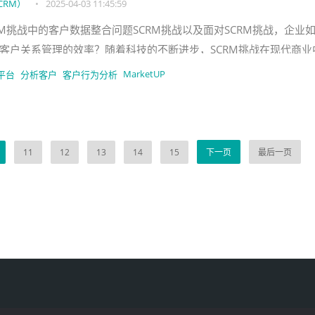
CRM）
•
2025-04-03 11:45:59
RM挑战中的客户数据整合问题SCRM挑战以及面对SCRM挑战，企业
客户关系管理的效率？随着科技的不断进步，SCRM挑战在现代商业
尤其是客户数据整合
MarketUP
平台
分析客户
客户行为分析
11
12
13
14
15
下一页
最后一页