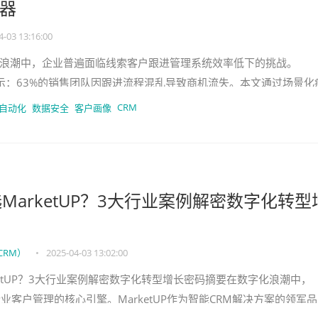
器
4-03 13:16:00
浪潮中，企业普遍面临线索客户跟进管理系统效率低下的挑战。
调研显示：63%的销售团队因跟进流程混乱导致商机流失。本文通过场景化
佐证，深度解析如何通过智能
CRM
自动化
数据安全
客户画像
MarketUP？3大行业案例解密数字化转型
CRM）
•
2025-04-03 13:02:00
ketUP？3大行业案例解密数字化转型增长密码摘要在数字化浪潮中，
业客户管理的核心引擎。MarketUP作为智能CRM解决方案的领军品