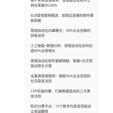
客户关系管理革命：营销自动化软件让
转化率飙升200%
B2B营销案例精选：疫情后逆袭的邮件模
板拆解
营销自动化内幕曝光：90%企业忽略的
获客诀窍
人工智能+数据分析：营销自动化如何创
造80%业绩增长
营销自动化软件震撼揭秘：数据+社交双
驱动增长方案
全渠道营销案例：揭秘95%企业忽视的
社交裂变法则
CDP实施内幕：打破数据孤岛的三大黄
金法则
知识付费平台：10个数字内容变现秘诀
让收益翻倍